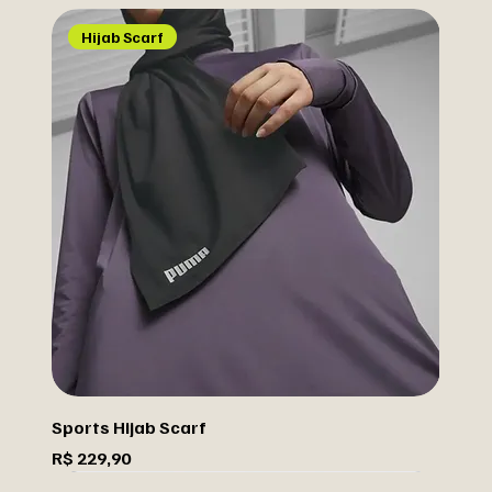
Hijab Scarf
Sports Hijab Scarf
Preço
R$ 229,90