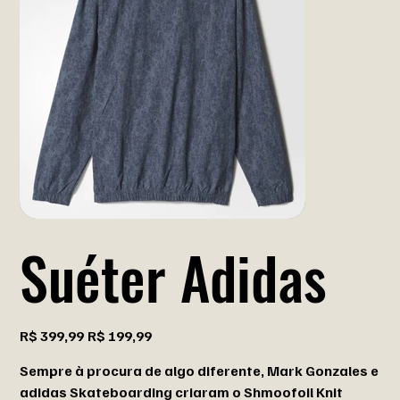
Suéter Adidas
Preço
Preço
R$ 399,99
R$ 199,99
original
promocional
Sempre à procura de algo diferente, Mark Gonzales e
adidas Skateboarding criaram o Shmoofoil Knit