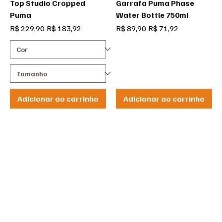
Top Studio Cropped
Garrafa Puma Phase
Puma
Water Bottle 750ml
Preço normal
Preço promocional
Preço normal
Preço promocional
R$ 229,90
R$ 183,92
R$ 89,90
R$ 71,92
Adicionar ao carrinho
Adicionar ao carrinho