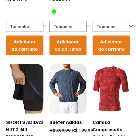
Adicionar
Adicionar
Adicionar
ao carrinho
ao carrinho
ao carrinho
SHORTS ADIDAS
Suéter Adidas
Camisa
HIIT 2 IN 1
Compressão
Preço normal
Preço promocional
R$ 399,99
R$ 199,99