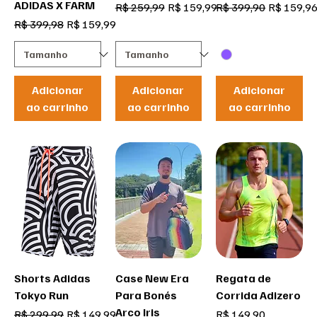
ADIDAS X FARM
Preço normal
Preço promocional
Preço normal
Preço pro
R$ 259,99
R$ 159,99
R$ 399,90
R$ 159,9
Preço normal
Preço promocional
R$ 399,98
R$ 159,99
Adicionar
Adicionar
Adicionar
ao carrinho
ao carrinho
ao carrinho
Shorts Adidas
Case New Era
Regata de
Tokyo Run
Para Bonés
Corrida Adizero
Arco Iris
Preço normal
Preço promocional
Preço
R$ 299,99
R$ 149,99
R$ 149,90