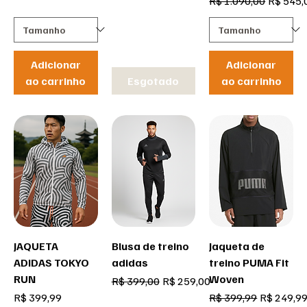
R$ 1.090,00
R$ 545,
Adicionar
Adicionar
ao carrinho
Esgotado
ao carrinho
JAQUETA
Blusa de treino
Jaqueta de
ADIDAS TOKYO
adidas
treino PUMA Fit
RUN
Woven
Preço normal
Preço promocional
R$ 399,00
R$ 259,00
Preço
Preço normal
Preço pro
R$ 399,99
R$ 399,99
R$ 249,9