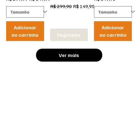
Preço normal
Preço promocional
R$ 299,90
R$ 149,95
Adicionar
Adicionar
ao carrinho
Esgotado
ao carrinho
Ver mais