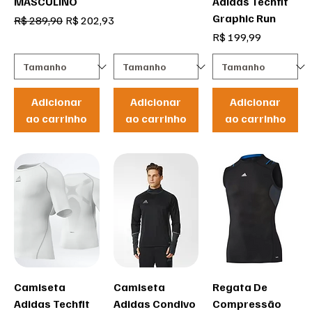
MASCULINO
Adidas Techfit
Graphic Run
Preço normal
Preço promocional
R$ 289,90
R$ 202,93
Preço
R$ 199,99
Adicionar
Adicionar
Adicionar
ao carrinho
ao carrinho
ao carrinho
Camiseta
Camiseta
Regata De
Adidas Techfit
Adidas Condivo
Compressão