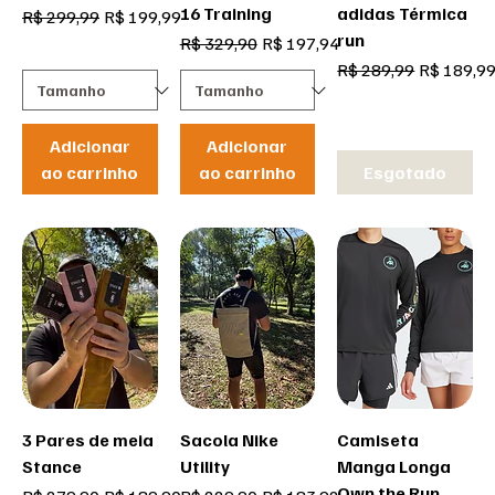
16 Training
adidas Térmica
Preço normal
Preço promocional
R$ 299,99
R$ 199,99
run
Preço normal
Preço promocional
R$ 329,90
R$ 197,94
Preço normal
Preço pro
R$ 289,99
R$ 189,9
Adicionar
Adicionar
ao carrinho
ao carrinho
Esgotado
3 Pares de meia
Sacola Nike
Camiseta
Stance
Utility
Manga Longa
Own the Run
Preço normal
Preço promocional
Preço normal
Preço promocional