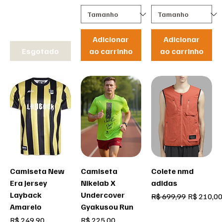
Adicionar
Adicionar
Esgotado
ao carrinho
ao carrinho
Camiseta New
Camiseta
Colete nmd
Era Jersey
Nikelab X
adidas
Layback
Undercover
Preço normal
Preço pro
R$ 699,99
R$ 210,0
Amarelo
Gyakusou Run
Preço
Preço
R$ 249,90
R$ 225,00