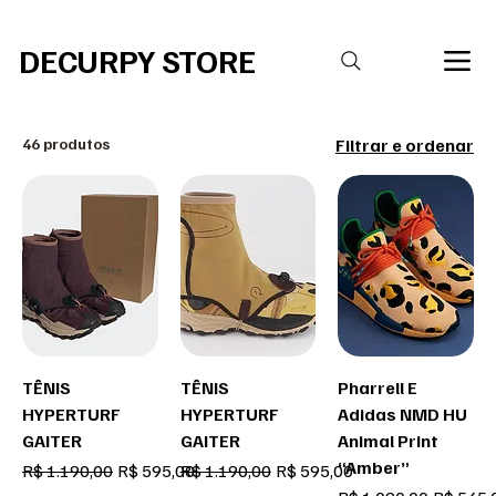
R$20,00 DE DESCONTO PARA COMPRAS ACIMA DE R$ 400,00 Código 
DECURPY STORE
46 produtos
Filtrar e ordenar
TÊNIS
TÊNIS
Pharrell E
HYPERTURF
HYPERTURF
Adidas NMD HU
GAITER
GAITER
Animal Print
“Amber”
Preço normal
Preço promocional
Preço normal
Preço promocional
R$ 1.190,00
R$ 595,00
R$ 1.190,00
R$ 595,00
Preço normal
Preço p