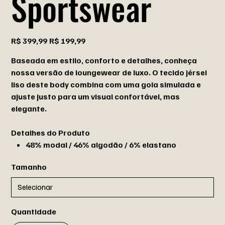
Sportswear
Preço
Preço
R$ 399,99
R$ 199,99
original
promocional
Baseada em estilo, conforto e detalhes, conheça
nossa versão de loungewear de luxo. O tecido jérsei
liso deste body combina com uma gola simulada e
ajuste justo para um visual confortável, mas
elegante.
Detalhes do Produto
48% modal / 46% algodão / 6% elastano
Tamanho
Quantidade