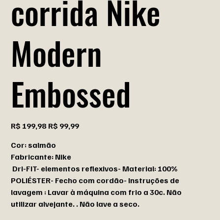
corrida Nike
Modern
Embossed
Preço
Preço
R$ 199,98
R$ 99,99
original
promocional
Cor: salmão
Fabricante: Nike
Dri-FIT- elementos reflexivos- Material: 100%
POLIÉSTER- Fecho com cordão- Instruções de
lavagem : Lavar à máquina com frio a 30c. Não
utilizar alvejante. . Não lave a seco.