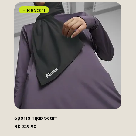
Hijab Scarf
Sports Hijab Scarf
Preço
R$ 229,90