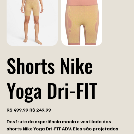
Shorts Nike
Yoga Dri-FIT
Preço
Preço
R$ 499,99
R$ 249,99
original
promocional
Desfrute da experiência macia e ventilada dos
shorts Nike Yoga Dri-FIT ADV. Eles são projetados