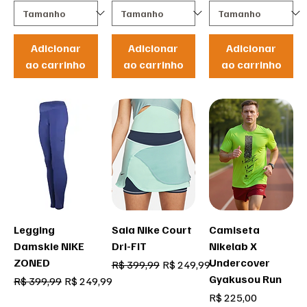
Adicionar
Adicionar
Adicionar
ao carrinho
ao carrinho
ao carrinho
Legging
Saia Nike Court
Camiseta
Damskie NIKE
Dri-FIT
Nikelab X
ZONED
Undercover
Preço normal
Preço promocional
R$ 399,99
R$ 249,99
Gyakusou Run
Preço normal
Preço promocional
R$ 399,99
R$ 249,99
Preço
R$ 225,00