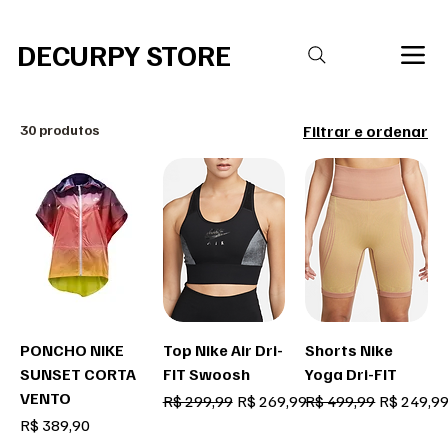
R$20,00 DE DESCONTO PARA COMPRAS ACIMA DE R$ 400,00 Código 
DECURPY STORE
30 produtos
Filtrar e ordenar
PONCHO NIKE
Top Nike Air Dri-
Shorts Nike
SUNSET CORTA
FIT Swoosh
Yoga Dri-FIT
VENTO
Preço normal
Preço promocional
Preço normal
Preço pro
R$ 299,99
R$ 269,99
R$ 499,99
R$ 249,9
Preço
R$ 389,90