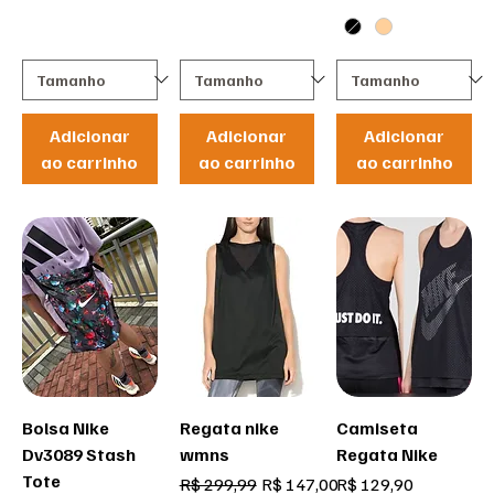
Adicionar
Adicionar
Adicionar
ao carrinho
ao carrinho
ao carrinho
Bolsa Nike
Regata nike
Camiseta
Dv3089 Stash
wmns
Regata Nike
Tote
Preço normal
Preço promocional
Preço
R$ 299,99
R$ 147,00
R$ 129,90