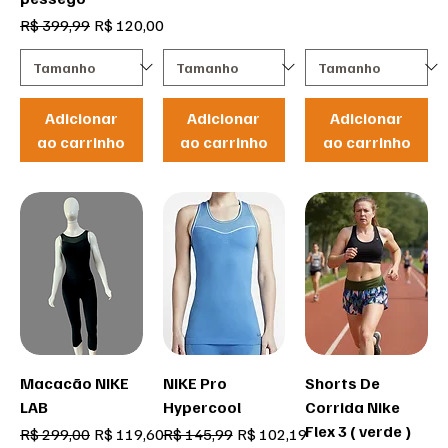
Preço normal
Preço promocional
R$ 399,99
R$ 120,00
Adicionar
Adicionar
Adicionar
ao carrinho
ao carrinho
ao carrinho
Macacão NIKE
NIKE Pro
Shorts De
LAB
Hypercool
Corrida Nike
Flex 3 ( verde )
Preço normal
Preço promocional
Preço normal
Preço promocional
R$ 299,00
R$ 119,60
R$ 145,99
R$ 102,19