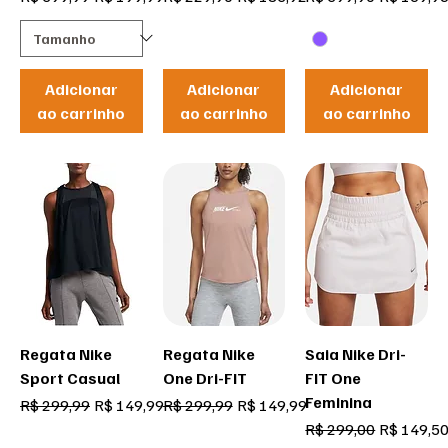
Adicionar
Adicionar
Adicionar
ao carrinho
ao carrinho
ao carrinho
Regata Nike
Regata Nike
Saia Nike Dri-
Sport Casual
One Dri-FIT
FIT One
Feminina
Preço normal
Preço promocional
Preço normal
Preço promocional
R$ 299,99
R$ 149,99
R$ 299,99
R$ 149,99
Preço normal
Preço pro
R$ 299,00
R$ 149,5