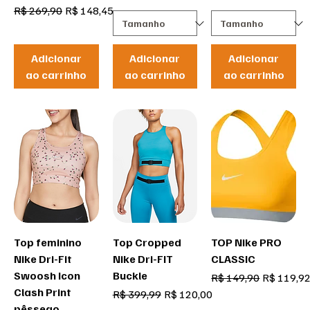
Preço normal
Preço promocional
R$ 269,90
R$ 148,45
Adicionar
Adicionar
Adicionar
ao carrinho
ao carrinho
ao carrinho
Top feminino
Top Cropped
TOP Nike PRO
Nike Dri-Fit
Nike Dri-FIT
CLASSIC
Swoosh Icon
Buckle
Preço normal
Preço pro
R$ 149,90
R$ 119,9
Clash Print
Preço normal
Preço promocional
R$ 399,99
R$ 120,00
pêssego