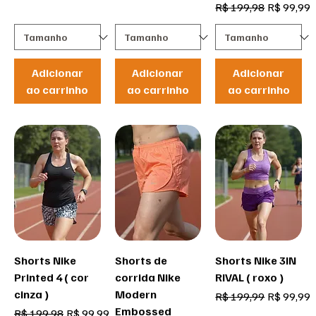
Preço normal
Preço pro
R$ 199,98
R$ 99,99
Adicionar
Adicionar
Adicionar
ao carrinho
ao carrinho
ao carrinho
Shorts Nike
Shorts de
Shorts Nike 3IN
Printed 4 ( cor
corrida Nike
RIVAL ( roxo )
cinza )
Modern
Preço normal
Preço pro
R$ 199,99
R$ 99,99
Embossed
Preço normal
Preço promocional
R$ 199,98
R$ 99,99